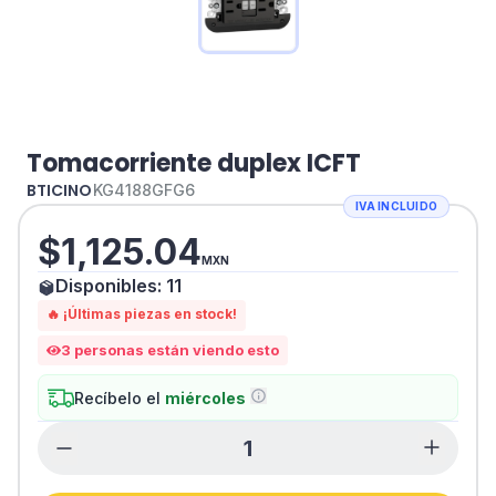
Tomacorriente duplex ICFT
BTICINO
KG4188GFG6
IVA INCLUIDO
$
1,125.04
MXN
Disponibles:
11
🔥 ¡Últimas piezas en stock!
3
personas están viendo esto
Recíbelo el
miércoles