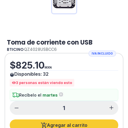
Toma de corriente con USB
BTICINO
QZ4028USBCC6
IVA INCLUIDO
$
825.10
MXN
Disponibles:
32
3
personas están viendo esto
Recíbelo el
martes
Agregar al carrito