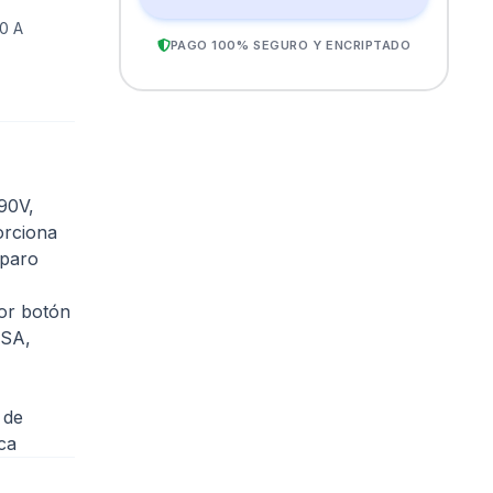
10 A
PAGO 100% SEGURO Y ENCRIPTADO
90V,
orciona
sparo
por botón
CSA,
 de
ca