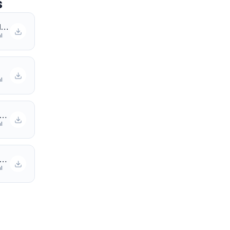
s
Ficha técnica del Producto
l
l
cha técnica / Documento
l
cha técnica / Documento
l