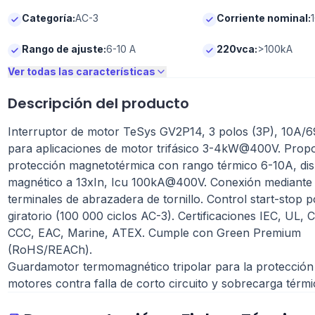
Categoría
:
AC-3
Corriente nominal
:
Rango de ajuste
:
6-10 A
220vca
:
>100kA
Ver todas las características
Descripción del producto
Interruptor de motor TeSys GV2P14, 3 polos (3P), 10A/6
para aplicaciones de motor trifásico 3-4kW@400V. Prop
protección magnetotérmica con rango térmico 6-10A, di
magnético a 13xIn, Icu 100kA@400V. Conexión mediante
terminales de abrazadera de tornillo. Control start-stop 
giratorio (100 000 ciclos AC-3). Certificaciones IEC, UL, 
CCC, EAC, Marine, ATEX. Cumple con Green Premium
(RoHS/REACh).
Guardamotor termomagnético tripolar para la protección
motores contra falla de corto circuito y sobrecarga térmi