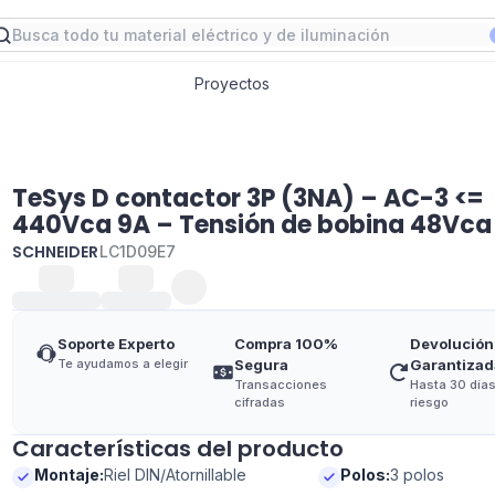
Proyectos
TeSys D contactor 3P (3NA) – AC-3 <=
440Vca 9A – Tensión de bobina 48Vca
SCHNEIDER
LC1D09E7
Soporte Experto
Compra 100%
Devolución
Te ayudamos a elegir
Segura
Garantizad
Transacciones
Hasta 30 días
cifradas
riesgo
Características del producto
Montaje
:
Riel DIN/Atornillable
Polos
:
3 polos