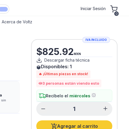
Iniciar Sesión
0
Acerca de Voltz
IVA INCLUIDO
$
825.92
MXN
Descargar ficha técnica
Disponibles:
1
🔥 ¡Últimas piezas en stock!
3
personas están viendo esto
a
Recíbelo el
miércoles
 sin
Agregar al carrito