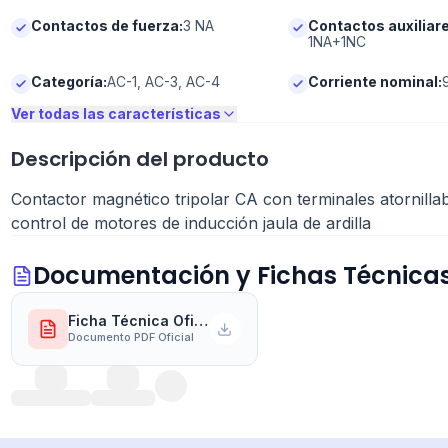
Contactos de fuerza
:
3 NA
Contactos auxiliar
1NA+1NC
Categoría
:
AC-1, AC-3, AC-4
Corriente nominal
:
Ver todas las características
360°
Descripción del producto
Vista 360
Contactor magnético tripolar CA con terminales atornilla
control de motores de inducción jaula de ardilla
Documentación y Fichas Técnica
Ficha Técnica Oficial del Fabricante
Documento PDF Oficial