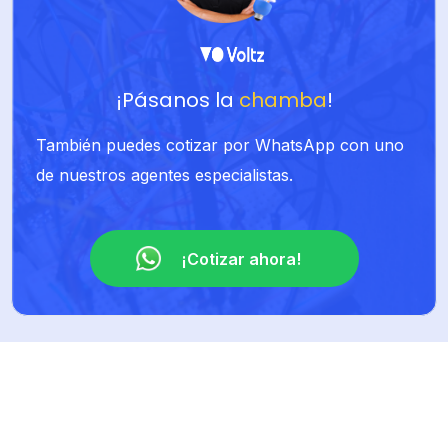
¡Pásanos la
chamba
!
También puedes cotizar por WhatsApp con uno
de nuestros agentes especialistas.
¡Cotizar ahora!