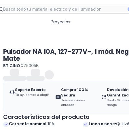
Proyectos
Pulsador NA 10A, 127-277V~, 1 mód. Neg
Mate
BTICINO
QZ5005B
Soporte Experto
Compra 100%
Devolución
Te ayudamos a elegir
Segura
Garantizad
Transacciones
Hasta 30 días
cifradas
riesgo
Características del producto
Corriente nominal
:
10A
Linea o serie
:
Quinz