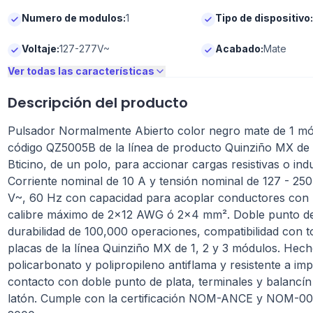
Numero de modulos
:
1
Tipo de dispositivo
:
Voltaje
:
127-277V~
Acabado
:
Mate
Ver todas las características
Descripción del producto
Pulsador Normalmente Abierto color negro mate de 1 mó
código QZ5005B de la línea de producto Quinziño MX de
Bticino, de un polo, para accionar cargas resistivas o indu
Corriente nominal de 10 A y tensión nominal de 127 - 250
V~, 60 Hz con capacidad para acoplar conductores con
calibre máximo de 2x12 AWG ó 2x4 mm². Doble punto de
durabilidad de 100,000 operaciones, compatibilidad con t
placas de la línea Quinziño MX de 1, 2 y 3 módulos. Hec
policarbonato y polipropileno antiflama y resistente a im
contacto con doble punto de plata, terminales y balancín
latón. Cumple con la certificación NOM-ANCE y NOM-0