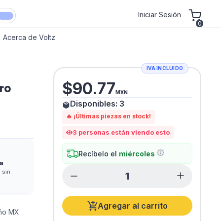
Iniciar Sesión
0
Acerca de Voltz
IVA INCLUIDO
$
90.77
ro
MXN
Disponibles:
3
🔥 ¡Últimas piezas en stock!
3
personas están viendo esto
Recíbelo el
miércoles
a
 sin
Agregar al carrito
iño MX