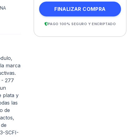
NA
FINALIZAR COMPRA
PAGO 100% SEGURO Y ENCRIPTADO
dulo,
 la marca
ctivas.
 - 277
 un
 plata y
odas las
ho de
pactos,
 de
03-SCFI-