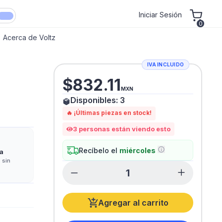
Iniciar Sesión
0
Acerca de Voltz
IVA INCLUIDO
$
832.11
MXN
Disponibles:
3
🔥 ¡Últimas piezas en stock!
3
personas están viendo esto
Recíbelo el
miércoles
a
 sin
Agregar al carrito