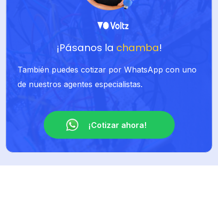
¡Pásanos la
chamba
!
También puedes cotizar por WhatsApp con uno
de nuestros agentes especialistas.
¡Cotizar ahora!