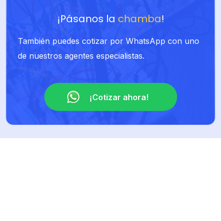
¡Pásanos la
chamba
!
También puedes cotizar por WhatsApp con uno
de nuestros agentes especialistas.
¡Cotizar ahora!