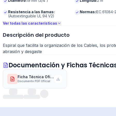
Diámetro
:
19 mm (3/4“)
Longitud
:
2 m
Resistencia a las llamas
:
Normas
:
IEC 61084-2
(Autoextinguible UL 94 V2)
Ver todas las características
Descripción del producto
Espiral que facilita la organización de los Cables, los prot
abrasión y desgaste
Documentación y Fichas Técnica
Ficha Técnica Oficial del Fabricante
Documento PDF Oficial