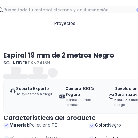
Proyectos
Espiral 19 mm de 2 metros Negro
SCHNEIDER
DXN3415N
Soporte Experto
Compra 100%
Devolución
Te ayudamos a elegir
Segura
Garantizad
Transacciones
Hasta 30 días
cifradas
riesgo
Características del producto
Material
:
Polietileno PE
Color
:
Negro