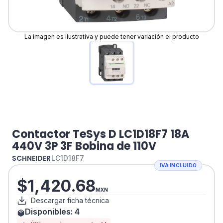
La imagen es ilustrativa y puede tener variación el producto
Contactor TeSys D LC1D18F7 18A
440V 3P 3F Bobina de 110V
SCHNEIDER
LC1D18F7
IVA INCLUIDO
$
1,420.68
MXN
Descargar ficha técnica
Disponibles:
4