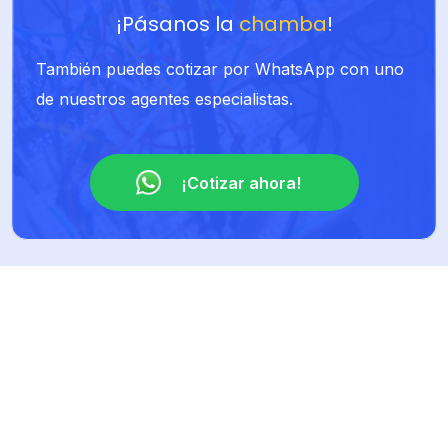
¡Pásanos la
chamba
!
También puedes cotizar por WhatsApp con uno
de nuestros agentes especialistas.
¡Cotizar ahora!