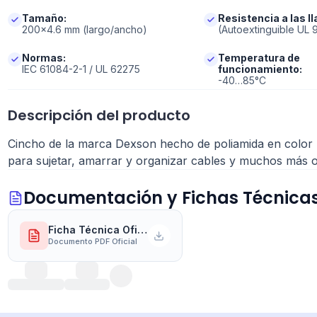
Tamaño
:
Resistencia a las l
200x4.6 mm (largo/ancho)
(Autoextinguible UL 
Normas
:
Temperatura de
IEC 61084-2-1 / UL 62275
funcionamiento
:
-40…85°C
Descripción del producto
Cincho de la marca Dexson hecho de poliamida en color
para sujetar, amarrar y organizar cables y muchos más o
Documentación y Fichas Técnica
Ficha Técnica Oficial del Fabricante
Documento PDF Oficial