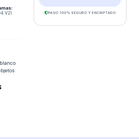
lamas
:
94 V2)
PAGO 100% SEGURO Y ENCRIPTADO
 blanco
bjetos
s