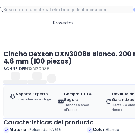
Proyectos
Cincho Dexson DXN3008B Blanco. 200
4.6 mm (100 piezas)
SCHNEIDER
DXN3008B
Soporte Experto
Compra 100%
Devolución
Te ayudamos a elegir
Segura
Garantizad
Transacciones
Hasta 30 días
cifradas
riesgo
Características del producto
Material
:
Poliamida PA 6 6
Color
:
Blanco