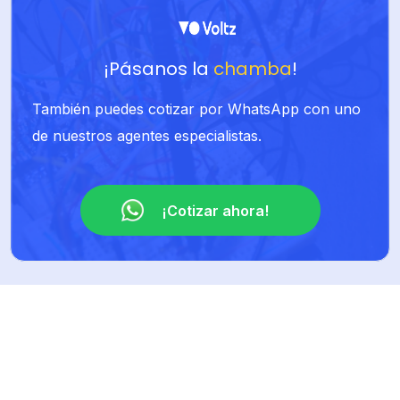
¡Pásanos la
chamba
!
También puedes cotizar por WhatsApp con uno
de nuestros agentes especialistas.
¡Cotizar ahora!