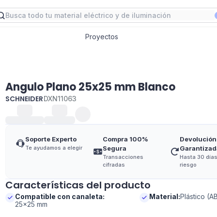
Proyectos
Angulo Plano 25x25 mm Blanco
SCHNEIDER
DXN11063
Soporte Experto
Compra 100%
Devolución
Te ayudamos a elegir
Segura
Garantizad
Transacciones
Hasta 30 días
cifradas
riesgo
Características del producto
Compatible con canaleta
:
Material
:
Plástico (A
25x25 mm